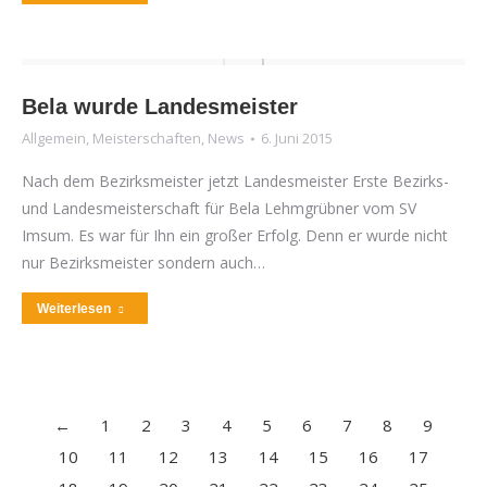
Bela wurde Landesmeister
Allgemein
,
Meisterschaften
,
News
6. Juni 2015
Nach dem Bezirksmeister jetzt Landesmeister Erste Bezirks-
und Landesmeisterschaft für Bela Lehmgrübner vom SV
Imsum. Es war für Ihn ein großer Erfolg. Denn er wurde nicht
nur Bezirksmeister sondern auch…
Weiterlesen
←
1
2
3
4
5
6
7
8
9
10
11
12
13
14
15
16
17