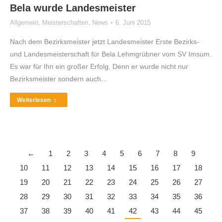
Bela wurde Landesmeister
Allgemein
,
Meisterschaften
,
News
6. Juni 2015
Nach dem Bezirksmeister jetzt Landesmeister Erste Bezirks-
und Landesmeisterschaft für Bela Lehmgrübner vom SV Imsum.
Es war für Ihn ein großer Erfolg. Denn er wurde nicht nur
Bezirksmeister sondern auch…
Weiterlesen
←
1
2
3
4
5
6
7
8
9
10
11
12
13
14
15
16
17
18
19
20
21
22
23
24
25
26
27
28
29
30
31
32
33
34
35
36
37
38
39
40
41
42
43
44
45