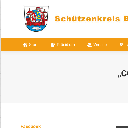
Start
Präsidium
Vereine
Start
Präsidium
Vereine
„C
Facebook