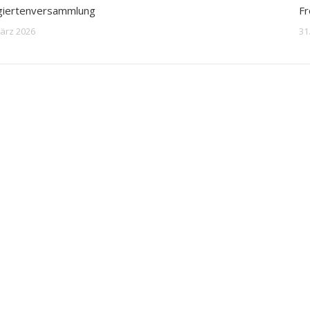
giertenversammlung
Fr
März 2026
31