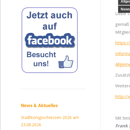
Allge
News
Liebe 
gemäß d
Mitglie
https:/
Inform
Allgem
Zusätzl
Weiter
http:/
News & Aktuelles
Stadtkönigsschiessen 2026 am
Mit be
23.08.2026
Frank