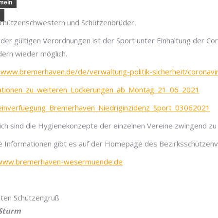
mein
Schützenschwestern und Schützenbrüder,
er gültigen Verordnungen ist der Sport unter Einhaltung der Co
dern wieder möglich.
/www.bremerhaven.de/de/verwaltung-politik-sicherheit/coronavi
ationen_zu_weiteren_Lockerungen_ab_Montag_21_06_2021
einverfuegung_Bremerhaven_Niedriginzidenz_Sport_03062021
ich sind die Hygienekonzepte der einzelnen Vereine zwingend zu b
e Informationen gibt es auf der Homepage des Bezirksschütze
/www.bremerhaven-wesermuende.de
sten Schützengruß
Sturm