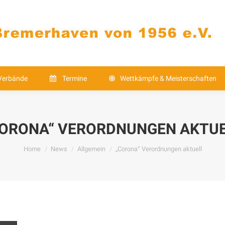
Verbände
Termine
Wettkämpfe & Meistersch
Kontakt
Verbände
Termine
Wettkämpfe & Meisterschaften
ORONA“ VERORDNUNGEN AKTU
You are here:
Home
News
Allgemein
„Corona“ Verordnungen aktuell