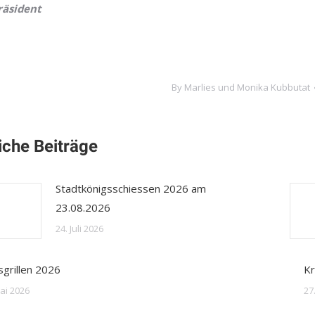
räsident
By
Marlies und Monika Kubbutat
iche Beiträge
Stadtkönigsschiessen 2026 am
23.08.2026
24. Juli 2026
sgrillen 2026
Kr
ai 2026
27