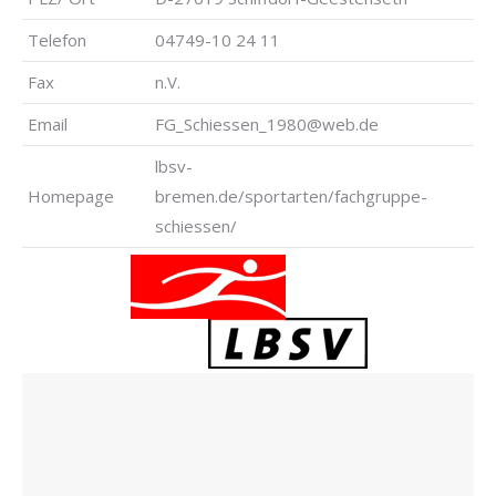
Telefon
04749-10 24 11
Fax
n.V.
Email
FG_Schiessen_1980@web.de
lbsv-
Homepage
bremen.de/sportarten/fachgruppe-
schiessen/