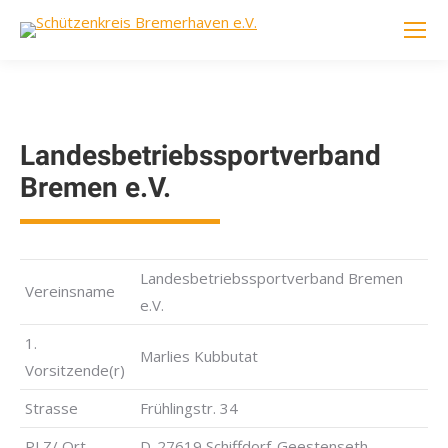
Landesbetriebssportverband
Bremen e.V.
Landesbetriebssportverband Bremen
Vereinsname
e.V.
1.
Marlies Kubbutat
Vorsitzende(r)
Strasse
Frühlingstr. 34
PLZ/ Ort
D-27619 Schiffdorf-Geestenseth