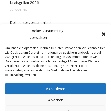
Kreisgrillen 2026
27. April 2026
Deligiertenversammlung
31. März 2026
Cookie-Zustimmung
verwalten
Frohe Ostern
Um Ihnen ein optimales Erlebnis zu bieten, verwenden wir Technologien
31. März 2026
wie Cookies, um Geräteinformationen zu speichern und/oder darauf
zuzugreifen. Wenn du diesen Technologien zustimmst, können wir
Daten wie das Surfverhalten oder eindeutige IDs auf dieser Website
verarbeiten. Wenn du deine Zustimmung nicht erteilst oder
zurückziehst, können bestimmte Merkmale und Funktionen
beeinträchtigt werden.
© 2023 – Schützenkreis Bremerhaven e.V.
Akzeptieren
Fusszeile
Ablehnen