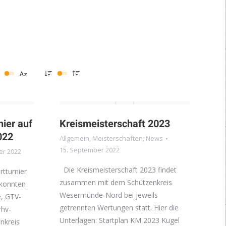
nier auf
Kreismeisterschaft 2023
022
Allgemein
,
Meisterschaften
,
News
15. September 2022
er 2022
Die Kreismeisterschaft 2023 findet
rtturnier
zusammen mit dem Schützenkreis
 konnten
Wesermünde-Nord bei jeweils
e, GTV-
getrennten Wertungen statt. Hier die
rhv-
Unterlagen: Startplan KM 2023 Kugel
nkreis