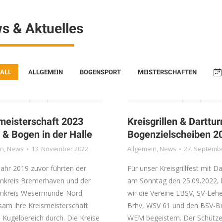
s & Aktuelles
 ALL
ALLGEMEIN
BOGENSPORT
MEISTERSCHAFTEN
meisterschaft 2023
Kreisgrillen & Darttur
 & Bogen in der Halle
Bogenzielscheiben 2
in
,
News
13. November 2022
Allgemein
,
News
27. Septemb
Jahr 2019 zuvor führten der
Für unser Kreisgrillfest mit Da
nkreis Bremerhaven und der
am Sonntag den 25.09.2022,
enkreis Wesermünde-Nord
wir die Vereine LBSV, SV-Leh
am ihre Kreismeisterschaft
Brhv, WSV 61 und den BSV-B
 Kugelbereich durch. Die Kreise
WEM begeistern. Der Schütze