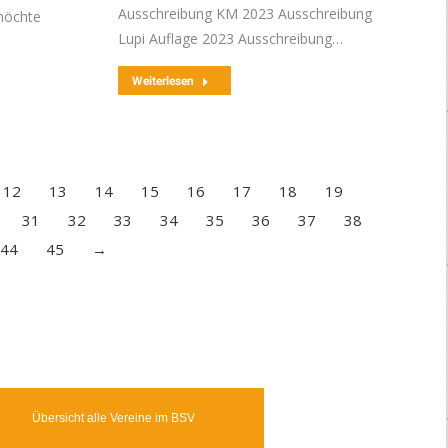
Ausschreibung KM 2023 Ausschreibung
möchte
Lupi Auflage 2023 Ausschreibung…
Weiterlesen
12
13
14
15
16
17
18
19
31
32
33
34
35
36
37
38
44
45
→
Übersicht alle Vereine im BSV