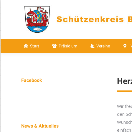
Start
Präsidium
Vereine
Start
Präsidium
Vereine
Her
Facebook
Wir fre
den Sch
Wünsch
News & Aktuelles
einfach