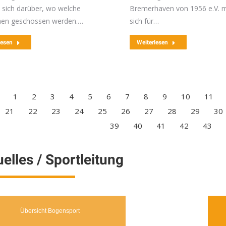
n sich darüber, wo welche
Bremerhaven von 1956 e.V. 
inen geschossen werden.…
sich für…
lesen
Weiterlesen
1
2
3
4
5
6
7
8
9
10
11
21
22
23
24
25
26
27
28
29
30
39
40
41
42
43
elles / Sportleitung
Übersicht Bogensport