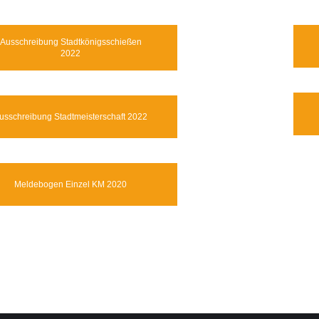
Ausschreibung Stadtkönigsschießen
2022
usschreibung Stadtmeisterschaft 2022
Meldebogen Einzel KM 2020