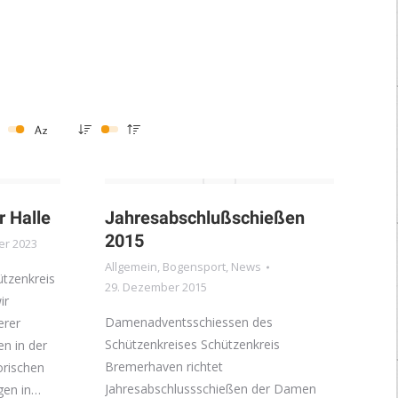
r Halle
Jahresabschlußschießen
2015
er 2023
Allgemein
,
Bogensport
,
News
tzenkreis
29. Dezember 2015
ir
Damenadventsschiessen des
erer
Schützenkreises Schützenkreis
n in der
Bremerhaven richtet
orischen
Jahresabschlussschießen der Damen
gen in…