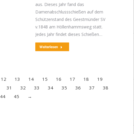
aus. Dieses Jahr fand das
Damenabschlussschießen auf dem
Schützenstand des Geestmünder SV
v.1848 am Höllenhammsweg statt.
Jedes Jahr findet dieses Schießen…
Weiterlesen
12
13
14
15
16
17
18
19
31
32
33
34
35
36
37
38
44
45
→