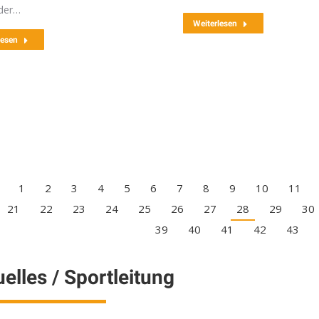
der…
Weiterlesen
lesen
1
2
3
4
5
6
7
8
9
10
11
21
22
23
24
25
26
27
28
29
30
39
40
41
42
43
elles / Sportleitung