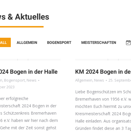
s & Aktuelles
 ALL
ALLGEMEIN
BOGENSPORT
MEISTERSCHAFTEN
24 Bogen in der Halle
KM 2024 Bogen in de
in
,
Bogensport
,
News
Allgemein
,
News
25. Septemb
ber 2023
Liebe Bogenschützen im Schü
per erfolgreiche
Bremerhaven von 1956 e.V. w
isterschaft 2024 Bogen in der
möchten Euch hiermit zu uns
es Schützenkreis Bremerhaven
Kreismeisterschaft 2024 Boge
6 e.V. haben wir hier nach dem
Halle einladen. Aus organisat
Gehe mit der Zeit sonst gehst
Gründen findet diese an 3 Ta