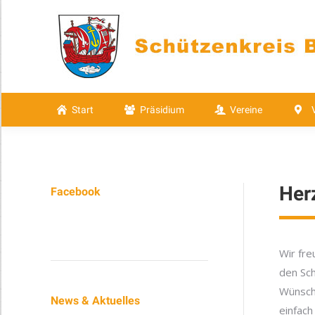
Start
Präsidium
Vereine
Start
Präsidium
Vereine
Her
Facebook
Wir fre
den Sch
Wünsch
News & Aktuelles
einfach