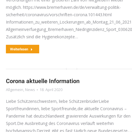
möglich. https://www.bremerhaven.de/de/verwaltung-politik-
sicherheit/coronavirus/vorschriften-corona.101443.html
Informationen_zu_weiteren_Lockerungen_ab_Montag_21_06_2021
Allgemeinverfuegung_Bremerhaven_Niedriginzidenz_Sport_03062
Zusätzlich sind die Hygienekonzepte…
Weiterlesen
Corona aktuelle Information
Allgemein
,
News
18. April 2020
Liebe Schützenschwestern, liebe SchützenbrüderLiebe
Sportfreundinnen, liebe Sportfreunde,die aktuelle Coronavirus –
Pandemie hat deutschlandweit gravierende Auswirkungen für den
Sport.Die Ausbreitung des Coronavirus verläuft weiterhin
hochdynamisch.Derzeit gibt es fast täglich neue Bundesgesetze,…