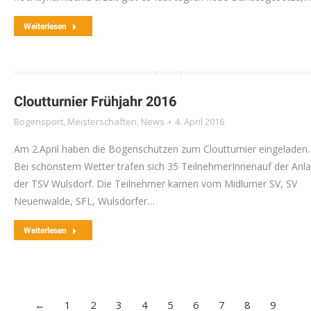
Weiterlesen
Cloutturnier Frühjahr 2016
Bogensport
,
Meisterschaften
,
News
4. April 2016
Am 2.April haben die Bogenschützen zum Cloutturnier eingeladen.
Bei schönstem Wetter trafen sich 35 TeilnehmerInnenauf der Anl
der TSV Wulsdorf. Die Teilnehmer kamen vom Midlumer SV, SV
Neuenwalde, SFL, Wulsdorfer…
Weiterlesen
←
1
2
3
4
5
6
7
8
9