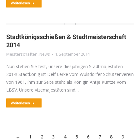
Weiterlesen
Stadtkönigsschießen & Stadtmeisterschaft
2014
Meisterschaften
,
News
4. September 2014
Nun stehen Sie fest, unsere diesjährigen Stadtmajestäten
2014! Stadtkönig ist Delf Lerke vom Wulsdorfer Schützenverein
von 1961, ihm zur Seite steht als Königin Antje Kuntze vom
LBSV. Unsere Vizemajestäten sind…
Weiterlesen
←
1
2
3
4
5
6
7
8
9