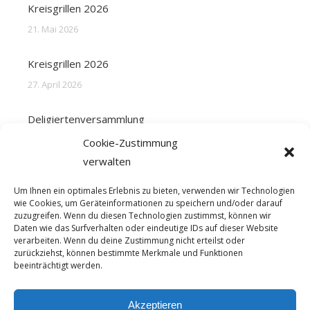
Kreisgrillen 2026
21. Mai 2026
Kreisgrillen 2026
27. April 2026
Deligiertenversammlung
31. März 2026
Cookie-Zustimmung
verwalten
Frohe Ostern
Um Ihnen ein optimales Erlebnis zu bieten, verwenden wir Technologien
31. März 2026
wie Cookies, um Geräteinformationen zu speichern und/oder darauf
zuzugreifen. Wenn du diesen Technologien zustimmst, können wir
Daten wie das Surfverhalten oder eindeutige IDs auf dieser Website
verarbeiten. Wenn du deine Zustimmung nicht erteilst oder
zurückziehst, können bestimmte Merkmale und Funktionen
beeinträchtigt werden.
© 2023 – Schützenkreis Bremerhaven e.V.
Akzeptieren
Fusszeile