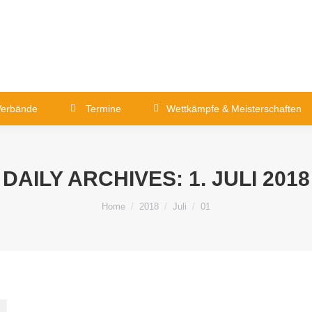
Verbände
Termine
Wettkämpfe & Meistersch
Kontakt
Verbände
Termine
Wettkämpfe & Meisterschaften
DAILY ARCHIVES:
1. JULI 2018
You are here:
Home
2018
Juli
01