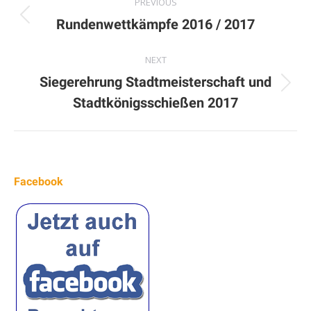
PREVIOUS
navigation
Previous
Rundenwettkämpfe 2016 / 2017
album:
NEXT
Siegerehrung Stadtmeisterschaft und
Next
Stadtkönigsschießen 2017
album:
Facebook