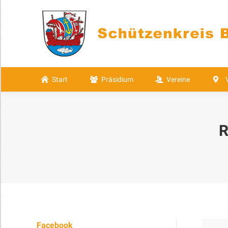
Start
Präsidium
Vereine
Start
Präsidium
Vereine
R
Facebook