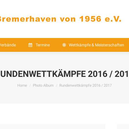
Verbände
Termine
Wettkämpfe & Meistersch
Kontakt
Verbände
Termine
Wettkämpfe & Meisterschaften
UNDENWETTKÄMPFE 2016 / 20
You are here:
Home
Photo Album
Rundenwettkämpfe 2016 / 2017