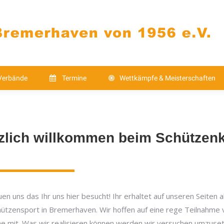
Verbände
Termine
Wettkämpfe & Meistersch
Kontakt
Verbände
Termine
Wettkämpfe & Meisterschaften
zlich willkommen beim Schützen
uen uns das Ihr uns hier besucht! Ihr erhaltet auf unseren Seiten
ützensport in Bremerhaven. Wir hoffen auf eine rege Teilnahme vo
e mit. Was wir realisieren können werden wir versuchen umzuse