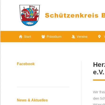
Start
Präsidium
Vereine
Start
Präsidium
Vereine
Her
Facebook
e.V.
Wir fre
den Sch
News & Aktuelles
Wünsch