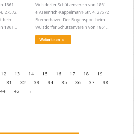
on 1861
Wulsdorfer Schützenverein von 1861
 4, 27572
e.V.Heinrich-Kappelmann-Str. 4, 27572
t beim
Bremerhaven Der Bogensport beim
von 1861…
Wulsdorfer Schützenverein von 1861…
Weiterlesen
12
13
14
15
16
17
18
19
31
32
33
34
35
36
37
38
44
45
→