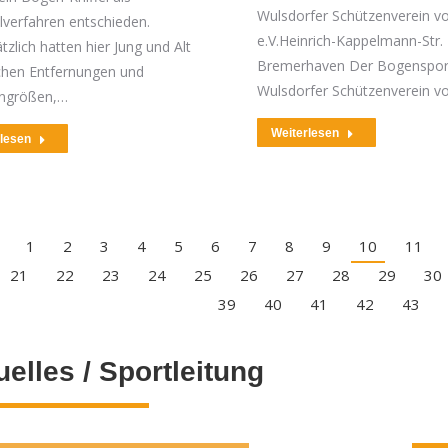
Wulsdorfer Schützenverein v
verfahren entschieden.
e.V.Heinrich-Kappelmann-Str.
zlich hatten hier Jung und Alt
Bremerhaven Der Bogenspor
ichen Entfernungen und
Wulsdorfer Schützenverein 
engrößen,…
Weiterlesen
rlesen
1
2
3
4
5
6
7
8
9
10
11
21
22
23
24
25
26
27
28
29
30
39
40
41
42
43
uelles / Sportleitung