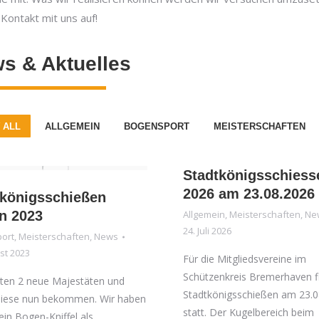
 Kontakt mit uns auf!
s & Aktuelles
 ALL
ALLGEMEIN
BOGENSPORT
MEISTERSCHAFTEN
Stadtkönigsschiess
2026 am 23.08.2026
tkönigsschießen
n 2023
Allgemein
,
Meisterschaften
,
Ne
24. Juli 2026
ort
,
Meisterschaften
,
News
st 2023
Für die Mitgliedsvereine im
Schützenkreis Bremerhaven f
lten 2 neue Majestäten und
Stadtkönigsschießen am 23.0
diese nun bekommen. Wir haben
statt. Der Kugelbereich beim
ein Bogen-Kniffel als