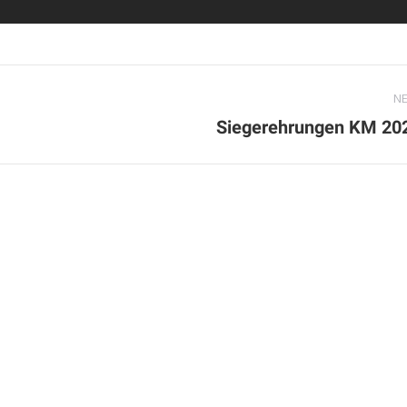
N
Next
Siegerehrungen KM 20
album: