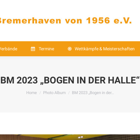
Verbände
Termine
Wettkämpfe & Meistersch
Kontakt
Verbände
Termine
Wettkämpfe & Meisterschaften
BM 2023 „BOGEN IN DER HALLE“
You are here:
Home
Photo Album
BM 2023 „Bogen in der…