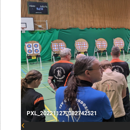
PXL_20221127_082742521