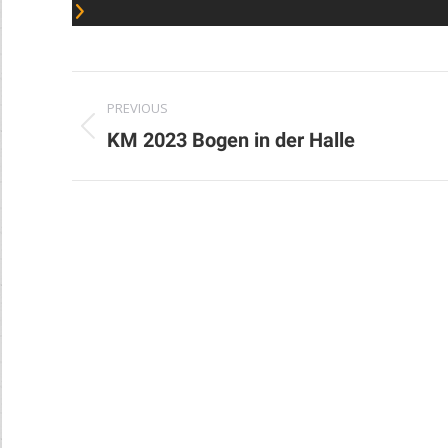
Album
PREVIOUS
navigation
Previous
KM 2023 Bogen in der Halle
album: