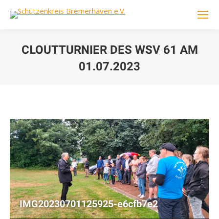
CLOUTTURNIER DES WSV 61 AM
01.07.2023
You are here:
IMG20230701125925-e6cfb7e2